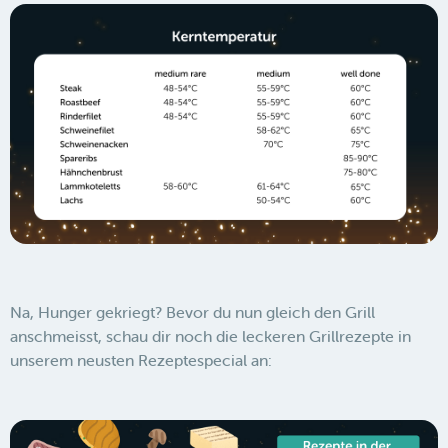
Na, Hunger gekriegt? Bevor du nun gleich den Grill
anschmeisst, schau dir noch die leckeren Grillrezepte in
unserem neusten Rezeptespecial an: