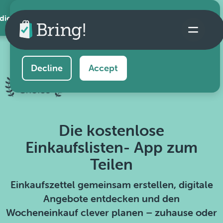
 die App
This website uses cookies to ensure you get the
best experience on our website.
Learn more
Decline
Accept
Die kostenlose
Einkaufslisten- App zum
Teilen
Einkaufszettel gemeinsam erstellen, digitale
Angebote entdecken und den
Wocheneinkauf clever planen – zuhause oder