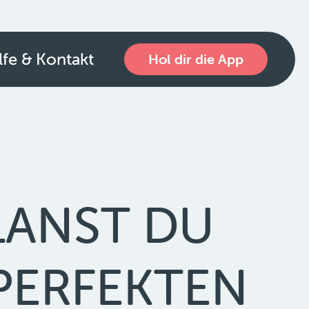
lfe & Kontakt
Hol dir die App
LANST DU
PERFEKTEN