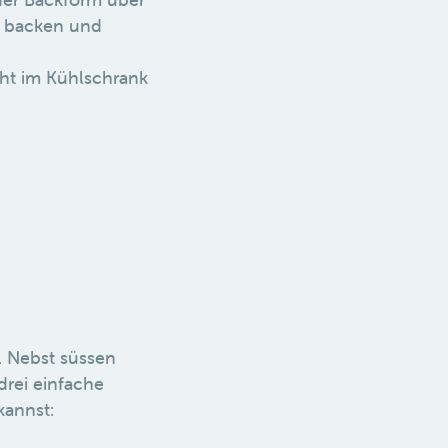
h backen und
ht im Kühlschrank
. Nebst süssen
drei einfache
kannst: