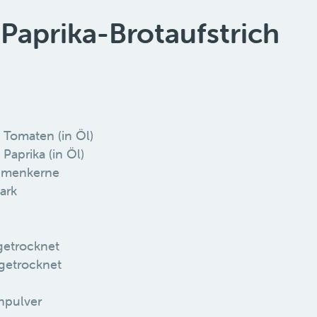
aprika-Brotaufstrich
 Tomaten (in Öl)
Paprika (in Öl)
umenkerne
ark
getrocknet
getrocknet
hpulver