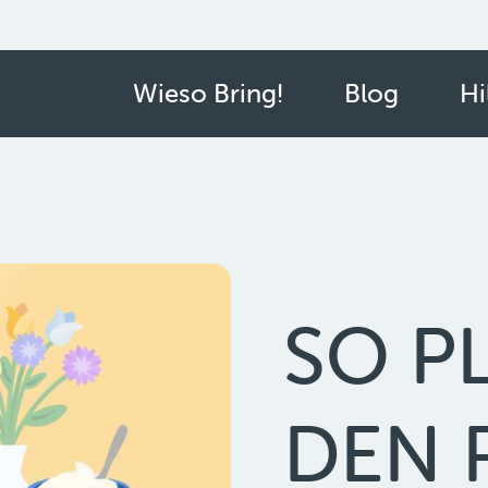
Wieso Bring!
Blog
Hi
SO P
DEN 