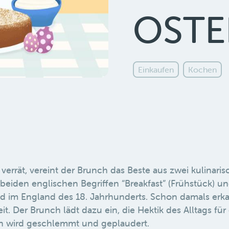
OST
Einkaufen
Kochen
errät, vereint der Brunch das Beste aus zwei kulinari
beiden englischen Begriffen “Breakfast” (Frühstück) u
and im England des 18. Jahrhunderts. Schon damals erk
t. Der Brunch lädt dazu ein, die Hektik des Alltags für
en wird geschlemmt und geplaudert.