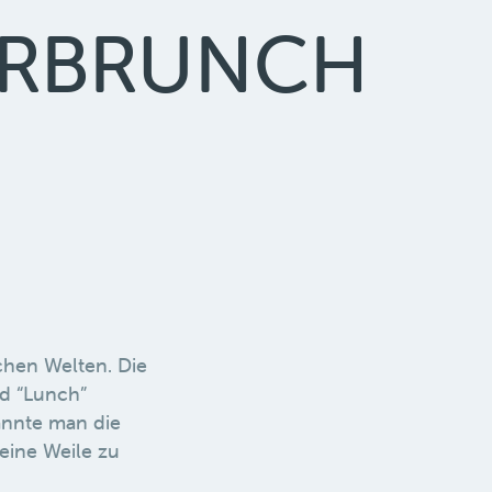
ERBRUNCH
schen Welten. Die
nd “Lunch”
annte man die
 eine Weile zu