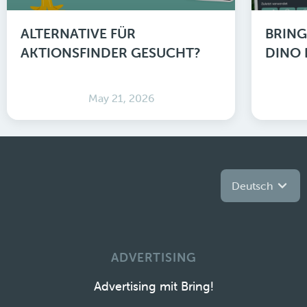
ALTERNATIVE FÜR
BRING
AKTIONSFINDER GESUCHT?
DINO 
May 21, 2026
Deutsch
ADVERTISING
Advertising mit Bring!