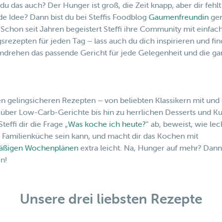
du das auch? Der Hunger ist groß, die Zeit knapp, aber dir fehlt
e Idee? Dann bist du bei Steffis Foodblog
Gaumenfreundin
ge
! Schon seit Jahren begeistert Steffi ihre Community mit einfac
gsrezepten für jeden Tag – lass auch du dich inspirieren und fi
drehen das passende Gericht für jede Gelegenheit und die ga
.
en gelingsicheren Rezepten – von beliebten Klassikern mit und
 über Low-Carb-Gerichte bis hin zu herrlichen Desserts und K
teffi dir die Frage „
Was koche ich heute?
“ ab, beweist, wie le
 Familienküche sein kann, und macht dir das Kochen mit
äßigen Wochenplänen
extra leicht. Na, Hunger auf mehr? Dann
in!
Unsere drei liebsten Rezepte